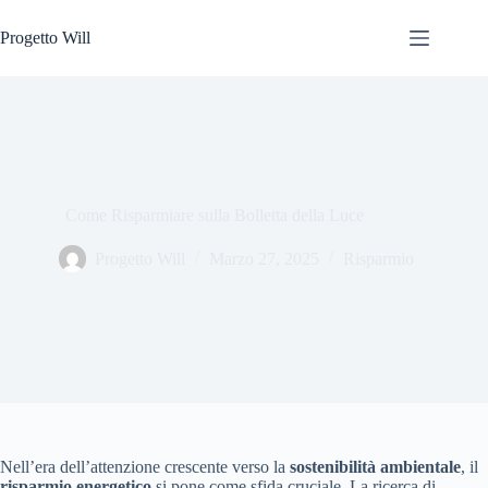
Salta
al
Progetto Will
contenuto
Come Risparmiare sulla Bolletta della Luce
Progetto Will
Marzo 27, 2025
Risparmio
Nell’era dell’attenzione crescente verso la
sostenibilità ambientale
, il
risparmio energetico
si pone come sfida cruciale. La ricerca di