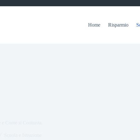
Home
Risparmio
S
e e Come si Contrasta.
Scuola e Istruzione