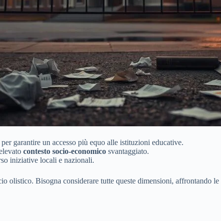
 per garantire un accesso più equo alle istituzioni educative.
 elevato
contesto socio-economico
svantaggiato.
 iniziative locali e nazionali.
io olistico. Bisogna considerare tutte queste dimensioni, affrontando le