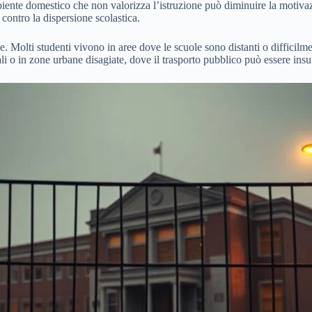
iente domestico che non valorizza l’istruzione può diminuire la motivazio
contro la dispersione scolastica.
le. Molti studenti vivono in aree dove le scuole sono distanti o difficilm
i o in zone urbane disagiate, dove il trasporto pubblico può essere insuf