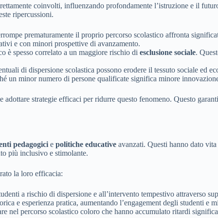
direttamente coinvolti, influenzando profondamente l’istruzione e il fut
ste ripercussioni.
rrompe prematuramente il proprio percorso scolastico affronta significat
ativi e con minori prospettive di avanzamento.
o è spesso correlato a un maggiore rischio di
esclusione sociale
. Quest
rcentuali di dispersione scolastica possono erodere il tessuto sociale e
hé un minor numero di persone qualificate significa minore innovazione 
adottare strategie efficaci per ridurre questo fenomeno. Questo garantirà
enti pedagogici
e
politiche educative
avanzati. Questi hanno dato vita
to più inclusivo e stimolante.
ato la loro efficacia:
studenti a rischio di dispersione e all’intervento tempestivo attraverso 
eorica e esperienza pratica, aumentando l’engagement degli studenti e mi
re nel percorso scolastico coloro che hanno accumulato ritardi significat