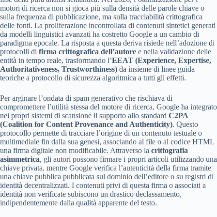
motori di ricerca non si gioca più sulla densità delle parole chiave o
sulla frequenza di pubblicazione, ma sulla tracciabilità crittografica
delle fonti. La proliferazione incontrollata di contenuti sintetici generati
da modelli linguistici avanzati ha costretto Google a un cambio di
paradigma epocale. La risposta a questa deriva risiede nell’adozione di
protocolli di
firma crittografica dell’autore
e nella validazione delle
entità in tempo reale, trasformando l’
EEAT (Experience, Expertise,
Authoritativeness, Trustworthiness)
da insieme di linee guida
teoriche a protocollo di sicurezza algoritmica a tutti gli effetti.
Per arginare l’ondata di spam generativo che rischiava di
compromettere l’utilità stessa del motore di ricerca, Google ha integrato
nei propri sistemi di scansione il supporto allo standard
C2PA
(Coalition for Content Provenance and Authenticity)
. Questo
protocollo permette di tracciare l’origine di un contenuto testuale o
multimediale fin dalla sua genesi, associando al file o al codice HTML
una firma digitale non modificabile. Attraverso la
crittografia
asimmetrica
, gli autori possono firmare i propri articoli utilizzando una
chiave privata, mentre Google verifica l’autenticità della firma tramite
una chiave pubblica pubblicata sul dominio dell’editore o su registri di
identità decentralizzati. I contenuti privi di questa firma o associati a
identità non verificate subiscono un drastico declassamento,
indipendentemente dalla qualità apparente del testo.