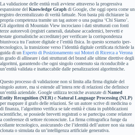
La validazione delle entità reali avviene attraverso la progressiva
espansione del
Knowledge Graph
di Google, che oggi opera come un
registro decentralizzato di verità fattuale. Non basta più dichiarare la
propria competenza tramite un tag autore o una pagina ‘Chi Siamo’.
Gli algoritmi di Mountain View incrociano i dati strutturati con fonti
terze autorevoli (registri camerali, database accademici, brevetti e
testate giornalistiche accreditate) per verificare la corrispondenza
biunivoca tra l’autore digitale e l’entità fisica. In questo scenario iper-
tecnologico, la transizione verso l’identità digitale certificata richiede la
guida di un
Esperto di Posizionamento sui Motori di Ricerca a Verona
in grado di allineare i dati strutturati del brand alle ultime direttive degli
algoritmi, garantendo che ogni singolo contenuto sia riconducibile a
un’entità validata e inattaccabile dalle penalizzazioni algoritmiche.
Questo processo di validazione non si limita alla firma digitale del
singolo autore, ma si estende all’intera rete di relazioni che definisce
un’entità aziendale. Google utilizza tecniche avanzate di
Named
Entity Recognition (NER)
e
Natural Language Processing (NLP)
per mappare il grafo delle relazioni. Se un autore scrive di medicina o
di finanza, l’algoritmo verifica se tale entità è citata in pubblicazioni
scientifiche, se possiede brevetti registrati o se partecipa come relatore
a conferenze di settore riconosciute. La firma crittografica funge da
collante tecnologico, assicurando che l’identità dell’autore non sia stata
clonata o simulata da un’intelligenza artificiale generativa.