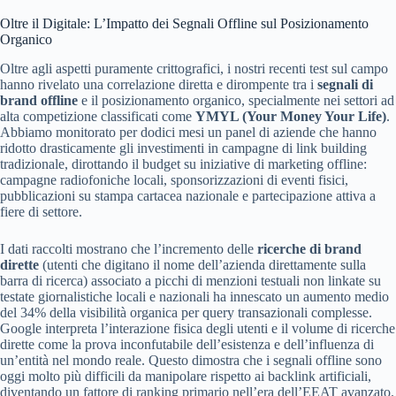
Oltre il Digitale: L’Impatto dei Segnali Offline sul Posizionamento
Organico
Oltre agli aspetti puramente crittografici, i nostri recenti test sul campo
hanno rivelato una correlazione diretta e dirompente tra i
segnali di
brand offline
e il posizionamento organico, specialmente nei settori ad
alta competizione classificati come
YMYL (Your Money Your Life)
.
Abbiamo monitorato per dodici mesi un panel di aziende che hanno
ridotto drasticamente gli investimenti in campagne di link building
tradizionale, dirottando il budget su iniziative di marketing offline:
campagne radiofoniche locali, sponsorizzazioni di eventi fisici,
pubblicazioni su stampa cartacea nazionale e partecipazione attiva a
fiere di settore.
I dati raccolti mostrano che l’incremento delle
ricerche di brand
dirette
(utenti che digitano il nome dell’azienda direttamente sulla
barra di ricerca) associato a picchi di menzioni testuali non linkate su
testate giornalistiche locali e nazionali ha innescato un aumento medio
del 34% della visibilità organica per query transazionali complesse.
Google interpreta l’interazione fisica degli utenti e il volume di ricerche
dirette come la prova inconfutabile dell’esistenza e dell’influenza di
un’entità nel mondo reale. Questo dimostra che i segnali offline sono
oggi molto più difficili da manipolare rispetto ai backlink artificiali,
diventando un fattore di ranking primario nell’era dell’EEAT avanzato.