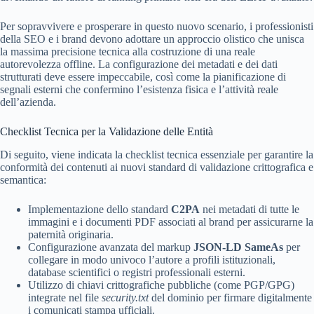
Per sopravvivere e prosperare in questo nuovo scenario, i professionisti
della SEO e i brand devono adottare un approccio olistico che unisca
la massima precisione tecnica alla costruzione di una reale
autorevolezza offline. La configurazione dei metadati e dei dati
strutturati deve essere impeccabile, così come la pianificazione di
segnali esterni che confermino l’esistenza fisica e l’attività reale
dell’azienda.
Checklist Tecnica per la Validazione delle Entità
Di seguito, viene indicata la checklist tecnica essenziale per garantire la
conformità dei contenuti ai nuovi standard di validazione crittografica e
semantica:
Implementazione dello standard
C2PA
nei metadati di tutte le
immagini e i documenti PDF associati al brand per assicurarne la
paternità originaria.
Configurazione avanzata del markup
JSON-LD SameAs
per
collegare in modo univoco l’autore a profili istituzionali,
database scientifici o registri professionali esterni.
Utilizzo di chiavi crittografiche pubbliche (come PGP/GPG)
integrate nel file
security.txt
del dominio per firmare digitalmente
i comunicati stampa ufficiali.